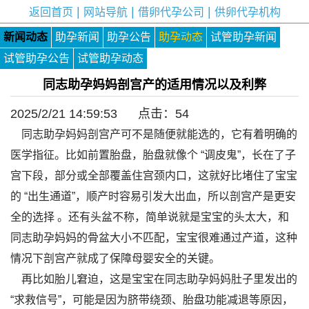
|
|
|
返回首页
网站导航
借卵代孕公司
供卵代孕机构
新闻动态
助孕新闻
助孕公告
助孕动态
试管助孕新闻
试管助孕公告
试管助孕动态
同志助孕妈妈剖宫产的适用情况以及利弊
2025/2/21 14:59:53 点击：
54
同志助孕妈妈剖宫产可不是随便就能选的，它有着明确的
医学指征。比如前置胎盘，胎盘就像个 “调皮鬼”，长在了子
宫下段，部分或全部覆盖住宫颈内口，这就好比堵住了宝宝
的 “出生通道”，顺产时容易引发大出血，所以剖宫产是更安
全的选择 。还有头盆不称，简单说就是宝宝的头太大，和
同志助孕妈妈的骨盆大小不匹配，宝宝很难通过产道，这种
情况下剖宫产就成了保障母婴安全的关键。
再比如胎儿窘迫，这是宝宝在同志助孕妈妈肚子里发出的
“求救信号”，可能是因为脐带绕颈、胎盘功能减退等原因，